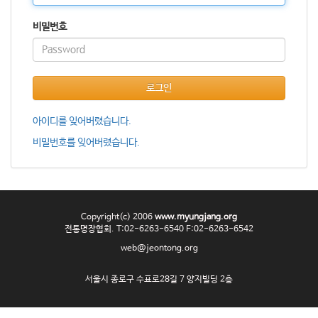
o
n
비밀번호
로그인
아이디를 잊어버렸습니다.
비밀번호를 잊어버렸습니다.
Copyright(c) 2006
www.myungjang.org
전통명장협회. T:02-6263-6540 F:02-6263-6542
web@jeontong.org
서울시 종로구 수표로28길 7 양지빌딩 2층