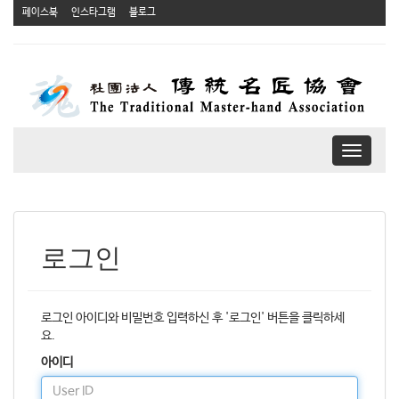
페이스북
인스타그램
블로그
T
o
g
g
l
e
로그인
n
a
v
i
로그인 아이디와 비밀번호 입력하신 후 '로그인' 버튼을 클릭하세
g
요.
a
아이디
t
i