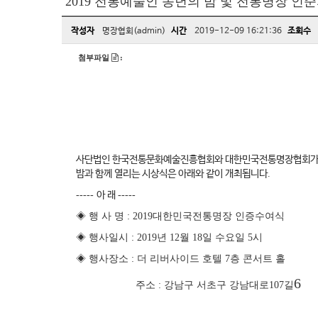
2019 전통예술인 송년의 밤 및 전통명장 인준
작성자
명장협회(admin)
시간
2019-12-09 16:21:36
조회수
첨부파일
:
사단법인 한국전통문화예술진흥협회와 대한민국전통명장협회가
밤과 함께 열리는 시상식은 아래와 같이 개최됩니다
.
-----
아 래
-----
◈
행 사 명
: 2019
대한민국전통명장 인증수여식
◈
행사일시
: 2019
년
12
월
18
일 수요일
5
시
◈
행사장소
:
더 리버사이드 호텔
7
층 콘서트 
6
주소
:
강남구 서초구 강남대로
107
길