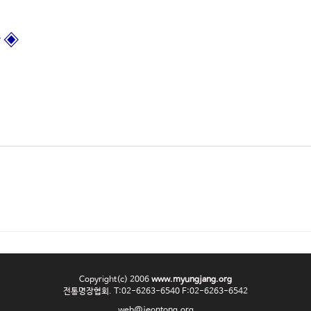
자
◈
Copyright(c) 2006
www.myungjang.org
전통명장협회. T:02-6263-6540 F:02-6263-6542
web@jeontong.org