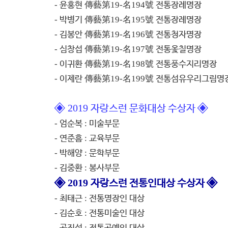
-
윤홍현
傳藝第
19-
名
194
號
전통장례명장
-
박병기
傳藝第
19-
名
195
號
전통장례명장
-
김봉안
傳藝第
19-
名
196
號
전통청자명장
-
심창섭
傳藝第
19-
名
197
號
전통옻칠명장
-
이귀환
傳藝第
19-
名
198
號
전통풍수지리명장
-
이제란
傳藝第
19-
名
199
號
전통섬유우리그림명
◈
◈
2019
자랑스런 문화대상 수상자
-
엄순복
:
미술부문
-
연준흠
:
교육부문
-
박해양
:
문학부문
-
김중환
:
봉사부문
◈
◈
2019
자랑스런 전통인대상 수상자
-
최태근
:
전통명장인 대상
-
김순호
:
전통미술인 대상
-
공진성
:
전통공예인 대상