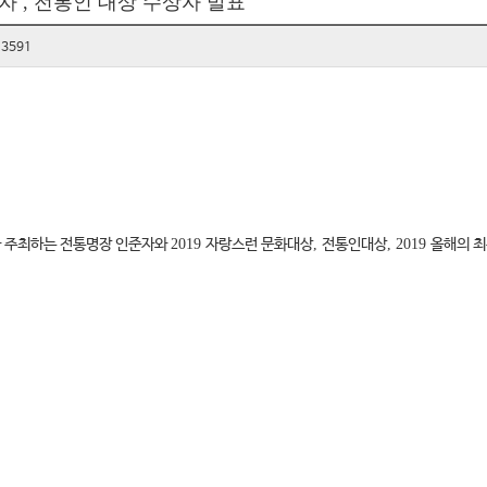
자 , 전통인 대상 수상자 발표
3591
 주최하는 전통명장 인준자와
2019
자랑스런 문화대상
,
전통인대상
, 2019
올해의 
홀