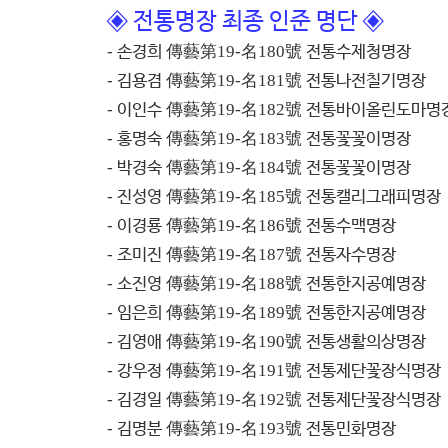
◈
전통명장 최종 인준 명단
◈
-
손경희
傳藝第
19-
名
180
號
전통수제청명장
-
김용겸
傳藝第
19-
名
181
號
전통나전칠기명장
-
이인수
傳藝第
19-
名
182
號
전통바이올린도마명
-
홍명숙
傳藝第
19-
名
183
號
전통꽃꽃이명장
-
박경숙
傳藝第
19-
名
184
號
전통꽃꽃이명장
-
진성영
傳藝第
19-
名
185
號
전통캘리그래피명장
-
이경룡
傳藝第
19-
名
186
號
전통수맥명장
-
조미진
傳藝第
19-
名
187
號
전통자수명장
-
소진영
傳藝第
19-
名
188
號
전통한지공예명장
-
임은희
傳藝第
19-
名
189
號
전통한지공예명장
-
김영애
傳藝第
19-
名
190
號
전통생활의상명장
-
강우정
傳藝第
19-
名
191
號
전통제단꽃장식명장
-
김경일
傳藝第
19-
名
192
號
전통제단꽃장식명장
-
김명분
傳藝第
19-
名
193
號
전통민화명장