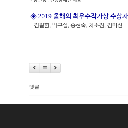
2019
◈
올해의 최우수작가상 수상
-
,
,
,
,
김길환
박구실
송현숙
차소진
김미선
댓글