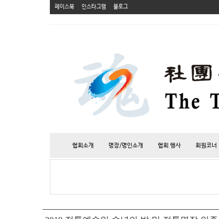
페이스북
인스타그램
블로그
협회소개
명장/명인소개
협회 행사
회원코너