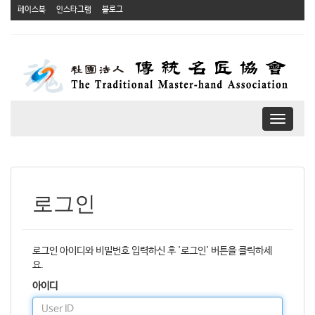
페이스북
인스타그램
블로그
T
o
g
g
l
e
로그인
n
a
v
i
로그인 아이디와 비밀번호 입력하신 후 '로그인' 버튼을 클릭하세
g
요.
a
아이디
t
i