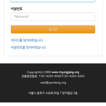
o
n
비밀번호
로그인
아이디를 잊어버렸습니다.
비밀번호를 잊어버렸습니다.
Copyright(c) 2006
www.myungjang.org
전통명장협회. T:02-6263-6540 F:02-6263-6542
web@jeontong.org
서울시 종로구 수표로28길 7 양지빌딩 2층