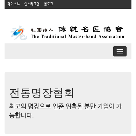
페이스북
인스타그램
블로그
T
o
g
g
l
e
n
전통명장협회
a
v
최고의 명장으로 인준 위촉된 분만 가입이 가
i
g
능합니다.
a
t
i