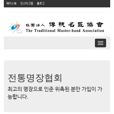
페이스북
인스타그램
블로그
T
o
g
g
l
e
n
전통명장협회
a
v
최고의 명장으로 인준 위촉된 분만 가입이 가
i
g
능합니다.
a
t
i