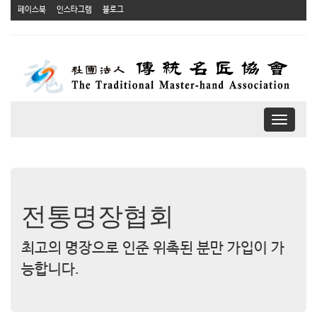
페이스북
인스타그램
블로그
T
o
g
g
l
e
n
전통명장협회
a
v
최고의 명장으로 인준 위촉된 분만 가입이 가
i
g
능합니다.
a
t
i